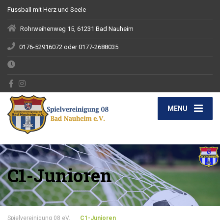
Fussball mit Herz und Seele
Rohrweihenweg 15, 61231 Bad Nauheim
0176-52916072 oder 0177-2688035
MENU
C1-Junioren
Spielvereinigung 08 eV.
C1-Junioren