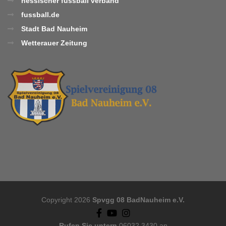
hessischer fussball verband
fussball.de
Stadt Bad Nauheim
Wetterauer Zeitung
Copyright 2026
Spvgg 08 BadNauheim e.V.
Rufen Sie untern
06032 3430 an