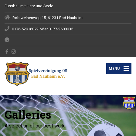
Fussball mit Herz und Seele
Rohrweihenweg 15, 61231 Bad Nauheim
0176-52916072 oder 0177-2688035
MENU
Galleries
A selection of our best work