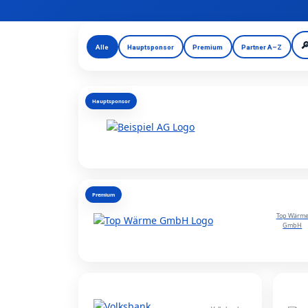

Alle
Hauptsponsor
Premium
Partner A–Z
Hauptsponsor
Premium
Top Wärm
GmbH