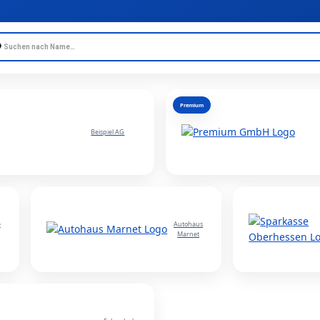

Premium
Beispiel AG
e
Autohaus
Marnet