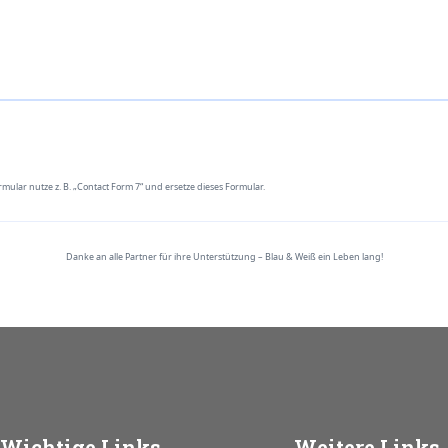
mular nutze z. B. „Contact Form 7“ und ersetze dieses Formular.
Danke an alle Partner für ihre Unterstützung – Blau & Weiß ein Leben lang!
Wichtige
Links
Weitere
Links