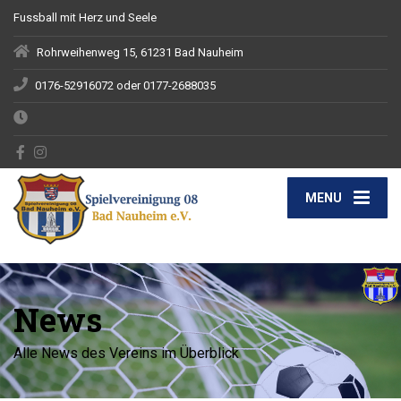
Fussball mit Herz und Seele
Rohrweihenweg 15, 61231 Bad Nauheim
0176-52916072 oder 0177-2688035
MENU
News
Alle News des Vereins im Überblick