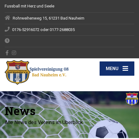
Fussball mit Herz und Seele
Rohrweihenweg 15, 61231 Bad Nauheim
0176-52916072 oder 0177-2688035
MENU
News
Alle News des Vereins im Überblick