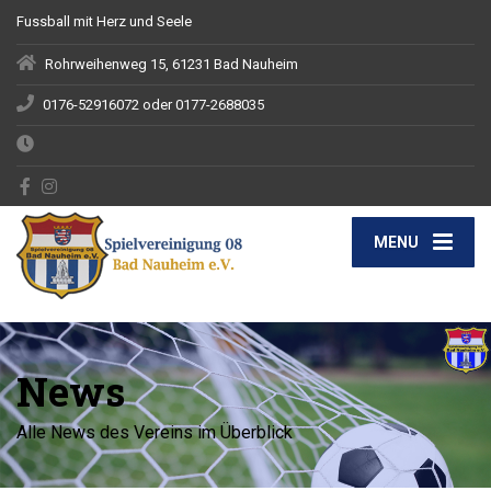
Fussball mit Herz und Seele
Rohrweihenweg 15, 61231 Bad Nauheim
0176-52916072 oder 0177-2688035
MENU
News
Alle News des Vereins im Überblick