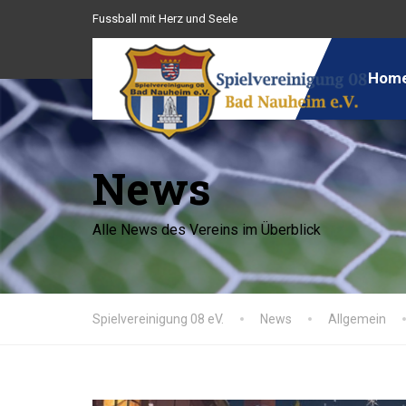
Fussball mit Herz und Seele
Hom
News
Alle News des Vereins im Überblick
Spielvereinigung 08 eV.
News
Allgemein