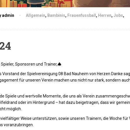
y admin
Allgemein
,
Bambinis
,
Frauenfussball
,
Herren
,
Jobs
,
24
d Spieler, Sponsoren und Trainer,
🎄
ls Vorstand der Spielvereinigung 08 Bad Nauheim von Herzen Danke sag
gagement für unseren Verein machen uns nicht nur stark, sondern auc
nende Spiele und wertvolle Momente, die uns als Verein zusammengesch
elfeldrand oder im Hintergrund – hat dazu beigetragen, dass wir geme
cht möglich.
 vielfältiger Weise unterstützen, sowie unseren Trainern, die Woche fü
ms voranzubringen.