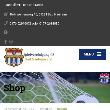
Fussball mit Herz und Seele
Rohrweihenweg 15, 61231 Bad Nauheim
0176-52916072 oder 0177-2688035
MENU
Shop
Spielvereinigung 08 eV.
Produkte
Broom