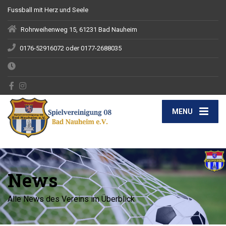
Fussball mit Herz und Seele
Rohrweihenweg 15, 61231 Bad Nauheim
0176-52916072 oder 0177-2688035
MENU
News
Alle News des Vereins im Überblick