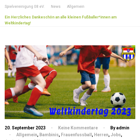
Spielvereinigung 08 eV.
News
Allgemein
Ein Herzliches Dankeschön an alle kleinen Fußballer*innen am
Weltkindertag!
20. September 2023
Keine Kommentare
By admin
Allgemein
,
Bambinis
,
Frauenfussball
,
Herren
,
Jobs
,