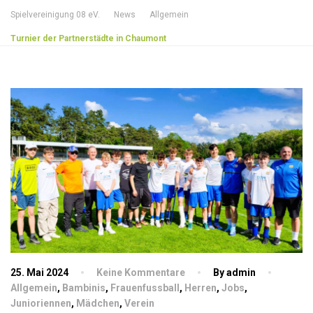
Spielvereinigung 08 eV.
News
Allgemein
Turnier der Partnerstädte in Chaumont
25. Mai 2024
Keine Kommentare
By admin
Allgemein
,
Bambinis
,
Frauenfussball
,
Herren
,
Jobs
,
Junioriennen
,
Mädchen
,
Verein