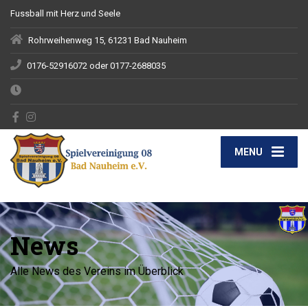
Fussball mit Herz und Seele
Rohrweihenweg 15, 61231 Bad Nauheim
0176-52916072 oder 0177-2688035
MENU
News
Alle News des Vereins im Überblick