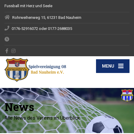
Fussball mit Herz und Seele
Rohrweihenweg 15, 61231 Bad Nauheim
0176-52916072 oder 0177-2688035
MENU
News
Alle News des Vereins im Überblick