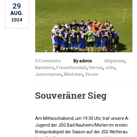
29
AUG.
2024
0 Comments
By admin
Allgemein
,
Bambinis
,
Frauenfussball
,
Herren
,
Jobs
,
Junioriennen
,
Mädchen
,
Verein
Souveräner Sieg
Am Mittwochabend, um 19:30 Uhr, traf unsere A-
Jugend der JSG Bad Nauheim/Mörlen im ersten
Kreispokalspiel der Saison auf die JSG Wetterau