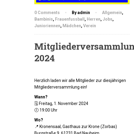
0 Comments
By admin
Allgemein
,
Bambinis
,
Frauenfussball
,
Herren
,
Jobs
,
Junioriennen
,
Mädchen
,
Verein
Mitgliederversammlu
2024
Herzlich laden wir alle Mitglieder zur diesjährigen
Mitgliederversammlung ein!
Wann?
🗓 Freitag, 1. November 2024
🕖 19:00 Uhr
Wo?
📍 Kronensaal, Gasthaus zur Krone (Zorbas)
Burgstraße 9, 61231 Bad Nauheim