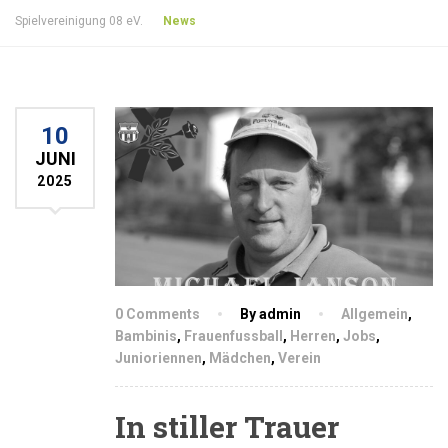
Spielvereinigung 08 eV.
News
10
JUNI
2025
0 Comments
By admin
Allgemein
,
Bambinis
,
Frauenfussball
,
Herren
,
Jobs
,
Junioriennen
,
Mädchen
,
Verein
In stiller Trauer