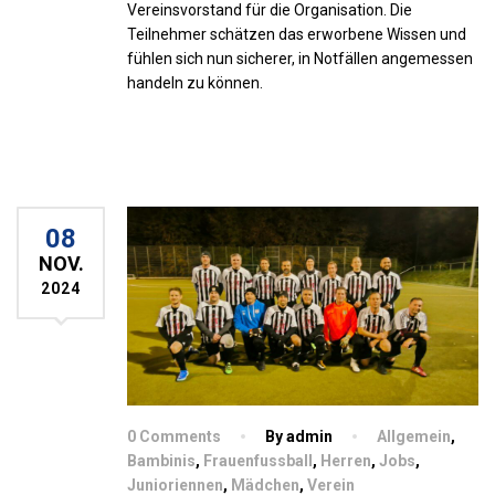
Vereinsvorstand für die Organisation. Die
Teilnehmer schätzen das erworbene Wissen und
fühlen sich nun sicherer, in Notfällen angemessen
handeln zu können.
08
NOV.
2024
0 Comments
By admin
Allgemein
,
Bambinis
,
Frauenfussball
,
Herren
,
Jobs
,
Junioriennen
,
Mädchen
,
Verein