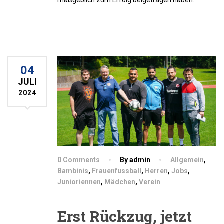
04
JULI
2024
0 Comments
By admin
Allgemein
,
Bambinis
,
Frauenfussball
,
Herren
,
Jobs
,
Junioriennen
,
Mädchen
,
Verein
Erst Rückzug, jetzt