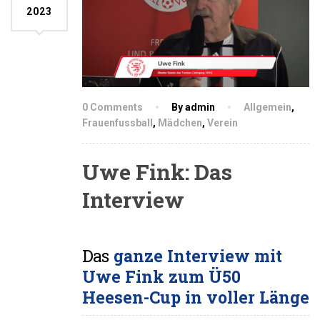
2023
0 Comments
By admin
Allgemein
,
Frauenfussball
,
Mädchen
,
Verein
Uwe Fink: Das
Interview
Das
ganze Interview mit
Uwe Fink zum Ü50
Heesen-Cup in voller Länge