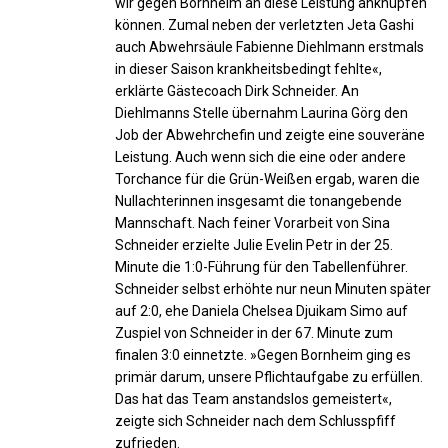
wir gegen Bornheim an diese Leistung anknüpfen
können. Zumal neben der verletzten Jeta Gashi
auch Abwehrsäule Fabienne Diehlmann erstmals
in dieser Saison krankheitsbedingt fehlte«,
erklärte Gästecoach Dirk Schneider. An
Diehlmanns Stelle übernahm Laurina Görg den
Job der Abwehrchefin und zeigte eine souveräne
Leistung. Auch wenn sich die eine oder andere
Torchance für die Grün-Weißen ergab, waren die
Nullachterinnen insgesamt die tonangebende
Mannschaft. Nach feiner Vorarbeit von Sina
Schneider erzielte Julie Evelin Petr in der 25.
Minute die 1:0-Führung für den Tabellenführer.
Schneider selbst erhöhte nur neun Minuten später
auf 2:0, ehe Daniela Chelsea Djuikam Simo auf
Zuspiel von Schneider in der 67. Minute zum
finalen 3:0 einnetzte. »Gegen Bornheim ging es
primär darum, unsere Pflichtaufgabe zu erfüllen.
Das hat das Team anstandslos gemeistert«,
zeigte sich Schneider nach dem Schlusspfiff
zufrieden.