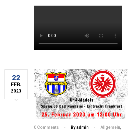
22
FEB.
2023
0 Comments
By admin
Allgemein
,