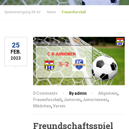
Spielvereinigung 08 eV.
News
Frauenfussball
25
FEB.
2023
0 Comments
By admin
Allgemein
,
Frauenfussball
,
Junioren
,
Junioriennen
,
Mädchen
,
Verein
Freundschaftsspiel